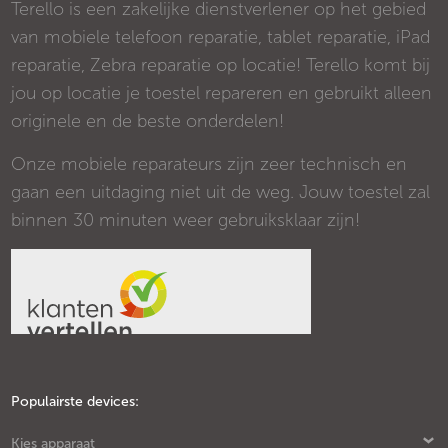
Terello is een zakelijke dienstverlener op het gebied
van mobiele telefoon reparatie, tablet reparatie, iPad
reparatie, Zebra reparatie op locatie! Terello komt bij
jou op locatie je toestel repareren en gebruikt alleen
originele en de beste onderdelen!
Onze mobiele reparateurs zijn zeer technisch en
gaan een uitdaging niet uit de weg. Jouw toestel zal
binnen 30 minuten weer gebruiksklaar zijn!
Populairste devices:
Kies apparaat