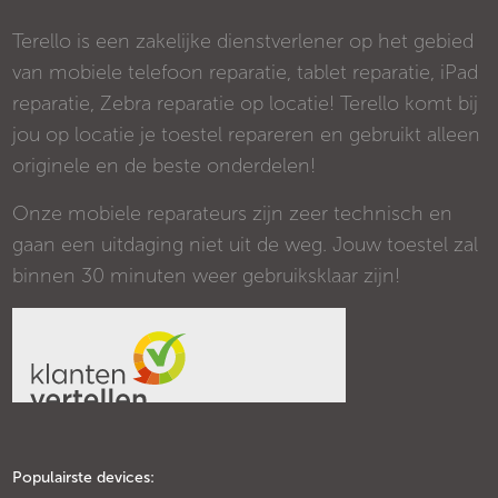
Terello is een zakelijke dienstverlener op het gebied
van mobiele telefoon reparatie, tablet reparatie, iPad
reparatie, Zebra reparatie op locatie! Terello komt bij
jou op locatie je toestel repareren en gebruikt alleen
originele en de beste onderdelen!
Onze mobiele reparateurs zijn zeer technisch en
gaan een uitdaging niet uit de weg. Jouw toestel zal
binnen 30 minuten weer gebruiksklaar zijn!
Populairste devices: