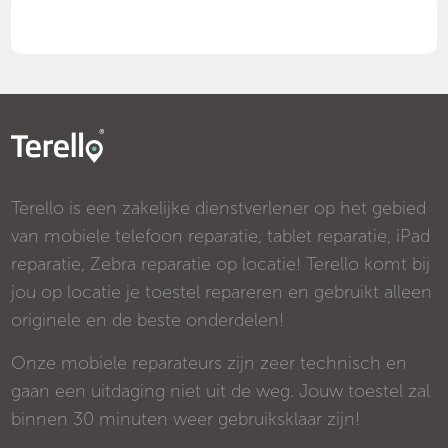
Terello is een zakelijke dienstverlener op het gebied
van mobiele telefoon reparatie, tablet reparatie, iPad
reparatie, Zebra reparatie op locatie! Terello komt bij
jou op locatie je toestel repareren en gebruikt alleen
originele en de beste onderdelen!
Onze mobiele reparateurs zijn zeer technisch en
gaan een uitdaging niet uit de weg. Jouw toestel zal
binnen 30 minuten weer gebruiksklaar zijn!