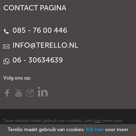
CONTACT PAGINA
085 - 76 00 446
INFO@TERELLO.NL
06 - 30634639
Volg ons op:
Deze website maakt gebruik van cookies. Lees
hier
meer over
Terello maakt gebruik van cookies.
Klik hier
voor meer
cookies.