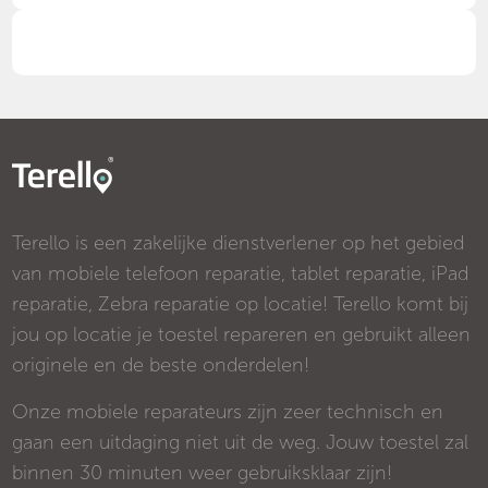
Terello is een zakelijke dienstverlener op het gebied
van mobiele telefoon reparatie, tablet reparatie, iPad
reparatie, Zebra reparatie op locatie! Terello komt bij
jou op locatie je toestel repareren en gebruikt alleen
originele en de beste onderdelen!
Onze mobiele reparateurs zijn zeer technisch en
gaan een uitdaging niet uit de weg. Jouw toestel zal
binnen 30 minuten weer gebruiksklaar zijn!