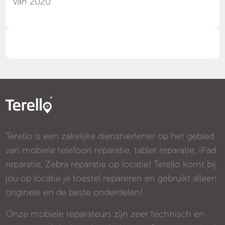
van 2020
Terello is een zakelijke dienstverlener op het gebied
van mobiele telefoon reparatie, tablet reparatie, iPad
reparatie, Zebra reparatie op locatie! Terello komt bij
jou op locatie je toestel repareren en gebruikt alleen
originele en de beste onderdelen!
Onze mobiele reparateurs zijn zeer technisch en