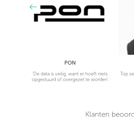
PON
hones
'De data is veilig, want er hoeft niets
Top se
 mijn deur
opgestuurd of overgezet te worden'
rpe prijs!
 een uur
klaar voor
Klanten beoord