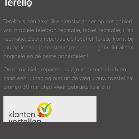
Terello is een zakelijke dienstverlener op het gebied
van mobiele telefoon reparatie, tablet reparatie, iPad
reparatie, Zebra reparatie op locatie! Terello komt bij
jou op locatie je toestel repareren en gebruikt alleen
originele en de beste onderdelen!
Onze mobiele reparateurs zijn zeer technisch en
gaan een uitdaging niet uit de weg. Jouw toestel zal
binnen 30 minuten weer gebruiksklaar zijn!