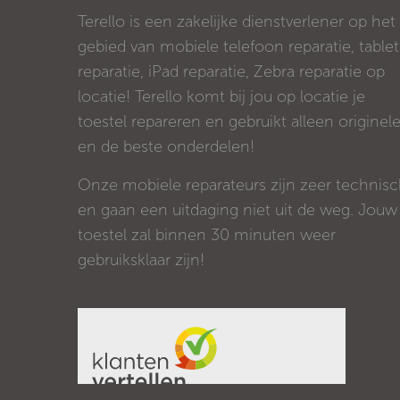
Terello is een zakelijke dienstverlener op het
gebied van mobiele telefoon reparatie, tablet
reparatie, iPad reparatie, Zebra reparatie op
locatie! Terello komt bij jou op locatie je
toestel repareren en gebruikt alleen originel
en de beste onderdelen!
Onze mobiele reparateurs zijn zeer technis
en gaan een uitdaging niet uit de weg. Jouw
toestel zal binnen 30 minuten weer
gebruiksklaar zijn!