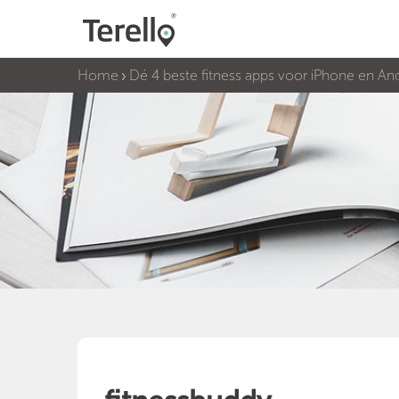
Home
Dé 4 beste fitness apps voor iPhone en An