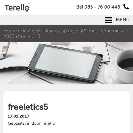
Bel 085 - 76 00 446
MENU
Home
Dé 4 beste fitness apps voor iPhone en Android van
2020
freeletics5
freeletics5
17.01.2017
Geplaatst in door Terello