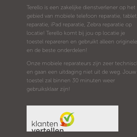
Terello is een zakelijke dienstverlener op het
gebied van mobiele telefoon reparatie, tablet
reparatie, iPad reparatie, Zebra reparatie op
locatie! Terello komt bij jou op locatie je
toestel repareren en gebruikt alleen originel
en de beste onderdelen!
Onze mobiele reparateurs zijn zeer technis
en gaan een uitdaging niet uit de weg. Jouw
toestel zal binnen 30 minuten weer
gebruiksklaar zijn!