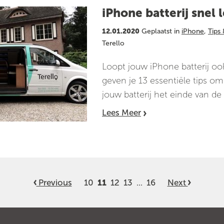
iPhone batterij snel l
12.01.2020
Geplaatst in
iPhone
,
Tips 
Terello
Loopt jouw iPhone batterij ook
geven je 13 essentiële tips om
jouw batterij het einde van de 
Lees Meer
Previous
10
12
13
16
Next
11
...