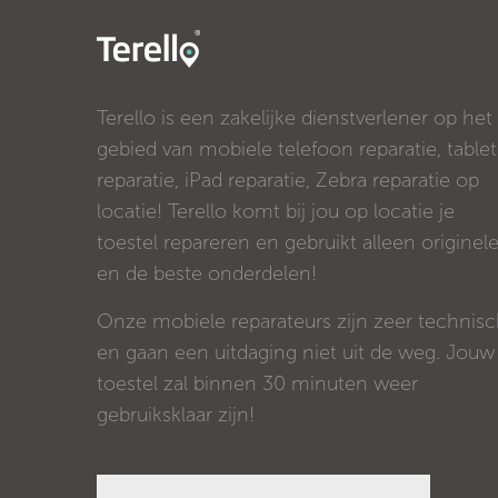
Terello is een zakelijke dienstverlener op het
gebied van mobiele telefoon reparatie, tablet
reparatie, iPad reparatie, Zebra reparatie op
locatie! Terello komt bij jou op locatie je
toestel repareren en gebruikt alleen originel
en de beste onderdelen!
Onze mobiele reparateurs zijn zeer technis
en gaan een uitdaging niet uit de weg. Jouw
toestel zal binnen 30 minuten weer
gebruiksklaar zijn!