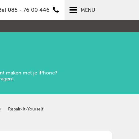
Bel 085 - 76 00 446
MENU
kunt maken met je iPhone?
ragen!
s
Repair-It-Yourself