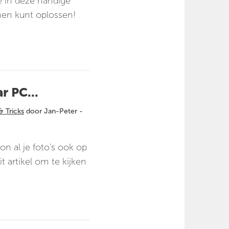
e in deze handige
men kunt oplossen!
r PC...
& Tricks
door Jan-Peter -
oon al je foto's ook op
t artikel om te kijken