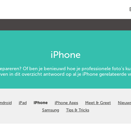
iPhone
repareren? Of ben je benieuwd hoe je professionele foto’s 
even in dit overzicht antwoord op al je iPhone gerelateerde v
ndroid
iPad
iPhone
iPhone Apps
Meet & Greet
Nieuw
Samsung
Tips & Tricks