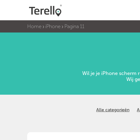
Home
iPhone
Pagina 11
Wil je je iPhone scherm 
Wij g
Alle categorieën
A