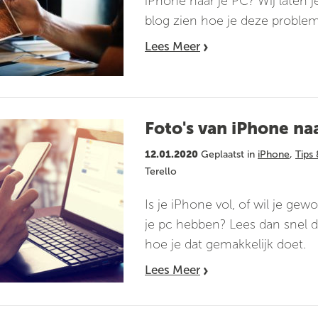
iPhone naar je PC? Wij laten j
blog zien hoe je deze proble
Lees Meer
Foto's van iPhone naa
12.01.2020
Geplaatst in
iPhone
,
Tips 
Terello
Is je iPhone vol, of wil je gew
je pc hebben? Lees dan snel di
hoe je dat gemakkelijk doet.
Lees Meer