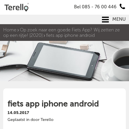
Bel 085 - 76 00 446
MENU
Home
Op zoek naar een goede Fiets App? Wij zetten ze
op een rijtje! [2020]
fiets app iphone android
fiets app iphone android
14.05.2017
Geplaatst in door Terello