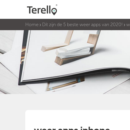
Home
Dít zijn de 5 beste weer apps van 2020!
w