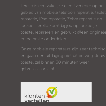
Terello is een zakelijke dienstverlener op het
gebied van mobiele telefoon reparatie, tablet
reparatie, iPad reparatie, Zebra reparatie op
locatie! Terello komt bij jou op locatie je
toestel repareren en gebruikt alleen originel
en de beste onderdelen!
Onze mobiele reparateurs zijn zeer technis
en gaan een uitdaging niet uit de weg. Jouw
toestel zal binnen 30 minuten weer
gebruiksklaar zijn!