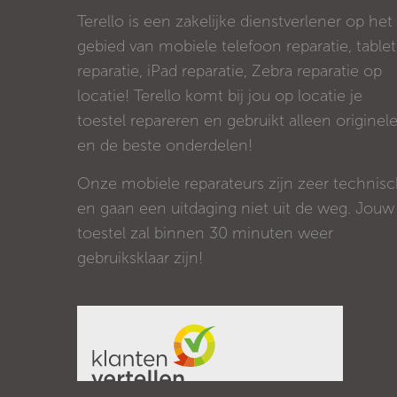
Terello is een zakelijke dienstverlener op het
gebied van mobiele telefoon reparatie, tablet
reparatie, iPad reparatie, Zebra reparatie op
locatie! Terello komt bij jou op locatie je
toestel repareren en gebruikt alleen originel
en de beste onderdelen!
Onze mobiele reparateurs zijn zeer technis
en gaan een uitdaging niet uit de weg. Jouw
toestel zal binnen 30 minuten weer
gebruiksklaar zijn!