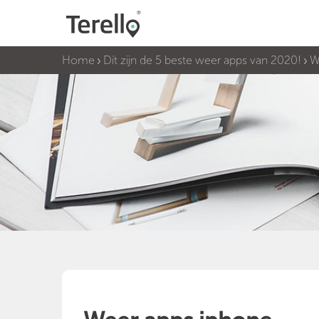
Home
Dít zijn de 5 beste weer apps van 2020!
W