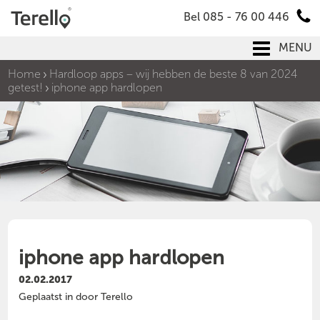
Bel 085 - 76 00 446
MENU
Home
Hardloop apps – wij hebben de beste 8 van 2024
getest!
iphone app hardlopen
iphone app hardlopen
02.02.2017
Geplaatst in door Terello