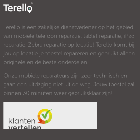
Terello is een zakelijke dienstverlener op het gebied
van mobiele telefoon reparatie, tablet reparatie, iPad
reparatie, Zebra reparatie op locatie! Terello komt bij
jou op locatie je toestel repareren en gebruikt alleen
originele en de beste onderdelen!
Onze mobiele reparateurs zijn zeer technisch en
gaan een uitdaging niet uit de weg. Jouw toestel zal
binnen 30 minuten weer gebruiksklaar zijn!