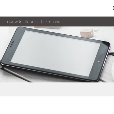
 aan jouw telefoon?
shake-hand