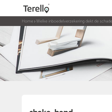
Home
Welke inboedelverzekering dekt de schade