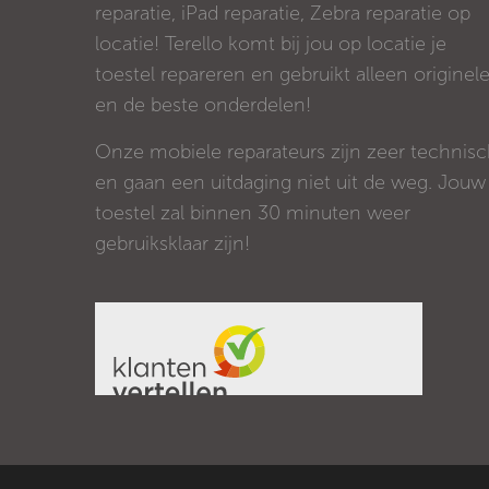
reparatie, iPad reparatie, Zebra reparatie op
locatie! Terello komt bij jou op locatie je
toestel repareren en gebruikt alleen originel
en de beste onderdelen!
Onze mobiele reparateurs zijn zeer technis
en gaan een uitdaging niet uit de weg. Jouw
toestel zal binnen 30 minuten weer
gebruiksklaar zijn!