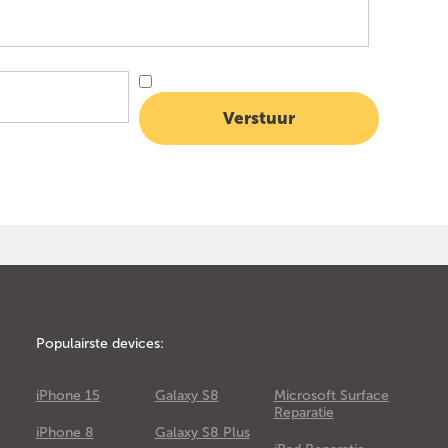
Populairste devices:
iPhone 15
Galaxy S8
Microsoft Surface
Reparatie
iPhone 8
Galaxy S8 Plus