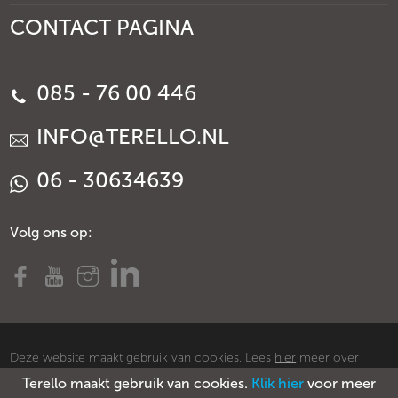
CONTACT PAGINA
085 - 76 00 446
INFO@TERELLO.NL
06 - 30634639
Volg ons op:
Deze website maakt gebruik van cookies. Lees
hier
meer over
Terello maakt gebruik van cookies.
Klik hier
voor meer
cookies.