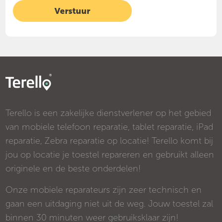
Terello is een zakelijke dienstverlener op het gebied
van mobiele telefoon reparatie, tablet reparatie, iPad
reparatie, Zebra reparatie op locatie! Terello komt bij
jou op locatie je toestel repareren en gebruikt alleen
originele en de beste onderdelen!
Onze mobiele reparateurs zijn zeer technisch en
gaan een uitdaging niet uit de weg. Jouw toestel zal
binnen 30 minuten weer gebruiksklaar zijn!