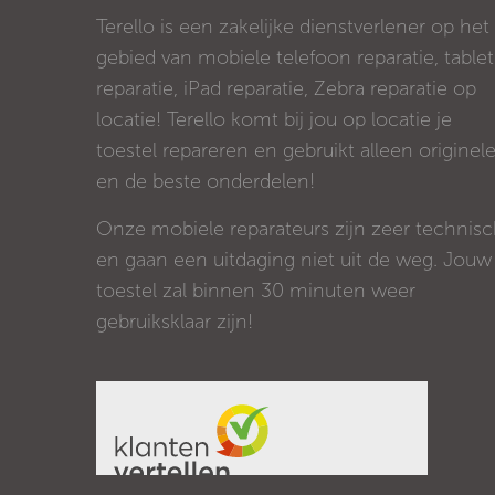
Terello is een zakelijke dienstverlener op het
gebied van mobiele telefoon reparatie, tablet
reparatie, iPad reparatie, Zebra reparatie op
locatie! Terello komt bij jou op locatie je
toestel repareren en gebruikt alleen originel
en de beste onderdelen!
Onze mobiele reparateurs zijn zeer technis
en gaan een uitdaging niet uit de weg. Jouw
toestel zal binnen 30 minuten weer
gebruiksklaar zijn!