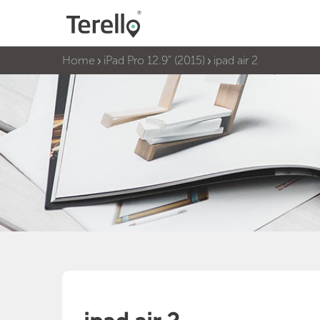
Home
iPad Pro 12.9” (2015)
ipad air 2