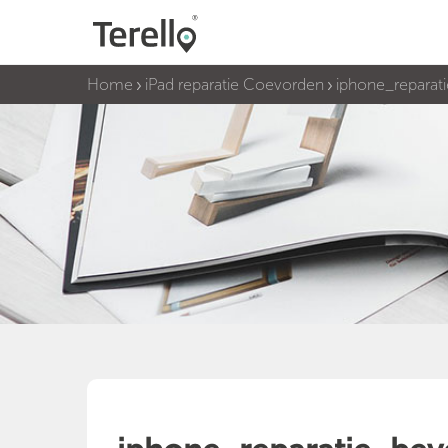
Home
iPad reparatie Coevorden
iphone_reparat