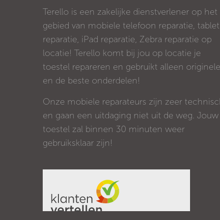
Terello is een zakelijke dienstverlener op het
gebied van mobiele telefoon reparatie, tablet
reparatie, iPad reparatie, Zebra reparatie op
locatie! Terello komt bij jou op locatie je
toestel repareren en gebruikt alleen originel
en de beste onderdelen!
Onze mobiele reparateurs zijn zeer technis
en gaan een uitdaging niet uit de weg. Jouw
toestel zal binnen 30 minuten weer
gebruiksklaar zijn!