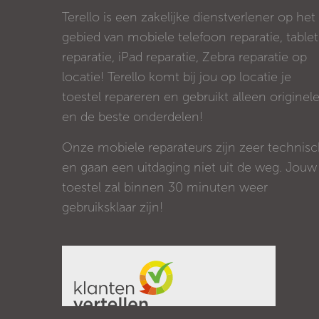
Terello is een zakelijke dienstverlener op het
gebied van mobiele telefoon reparatie, tablet
reparatie, iPad reparatie, Zebra reparatie op
locatie! Terello komt bij jou op locatie je
toestel repareren en gebruikt alleen originel
en de beste onderdelen!
Onze mobiele reparateurs zijn zeer technis
en gaan een uitdaging niet uit de weg. Jouw
toestel zal binnen 30 minuten weer
gebruiksklaar zijn!