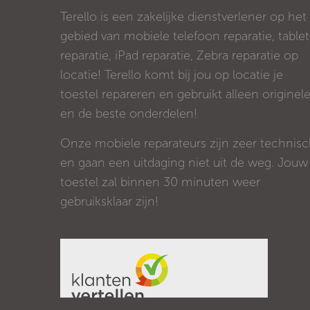
Terello is een zakelijke dienstverlener op het
gebied van mobiele telefoon reparatie, tablet
reparatie, iPad reparatie, Zebra reparatie op
locatie! Terello komt bij jou op locatie je
toestel repareren en gebruikt alleen originel
en de beste onderdelen!
Onze mobiele reparateurs zijn zeer technis
en gaan een uitdaging niet uit de weg. Jouw
toestel zal binnen 30 minuten weer
gebruiksklaar zijn!