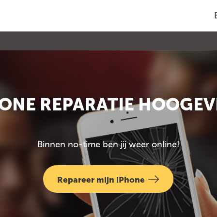
HONE REPARATIE HOOGEV
Binnen no-time ben jij weer online!
Repareer mijn iPhone