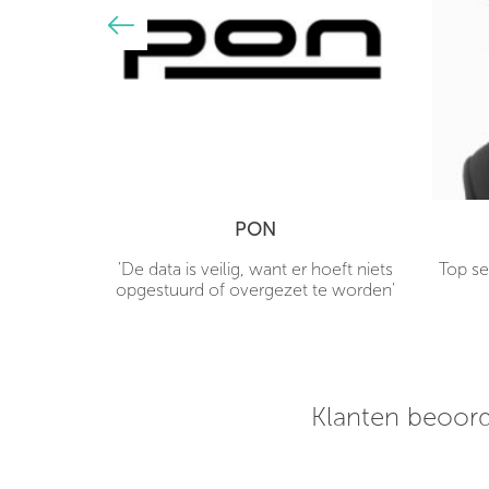
PON
hones
'De data is veilig, want er hoeft niets
Top se
 mijn deur
opgestuurd of overgezet te worden'
rpe prijs!
 een uur
klaar voor
Klanten beoord