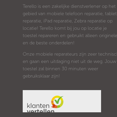
Terello is een zakelijke dienstverlener op het
gebied van mobiele telefoon reparatie, tablet
reparatie, iPad reparatie, Zebra reparatie op
locatie! Terello komt bij jou op locatie je
toestel repareren en gebruikt alleen originel
en de beste onderdelen!
Onze mobiele reparateurs zijn zeer technis
en gaan een uitdaging niet uit de weg. Jouw
toestel zal binnen 30 minuten weer
gebruiksklaar zijn!