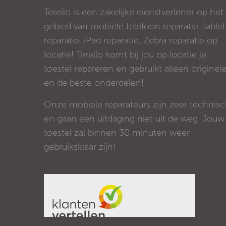
Terello is een zakelijke dienstverlener op het
gebied van mobiele telefoon reparatie, tablet
reparatie, iPad reparatie, Zebra reparatie op
locatie! Terello komt bij jou op locatie je
toestel repareren en gebruikt alleen originel
en de beste onderdelen!
Onze mobiele reparateurs zijn zeer technis
en gaan een uitdaging niet uit de weg. Jouw
toestel zal binnen 30 minuten weer
gebruiksklaar zijn!