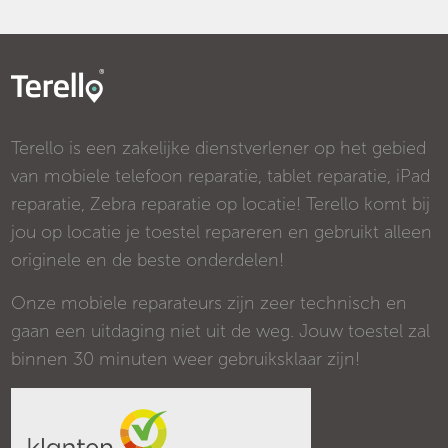
Terello is een zakelijke dienstverlener op het gebied
van mobiele telefoon reparatie, tablet reparatie, iPad
reparatie, Zebra reparatie op locatie! Terello komt bij
jou op locatie je toestel repareren en gebruikt alleen
originele en de beste onderdelen!
Onze mobiele reparateurs zijn zeer technisch en
gaan een uitdaging niet uit de weg. Jouw toestel zal
binnen 30 minuten weer gebruiksklaar zijn!