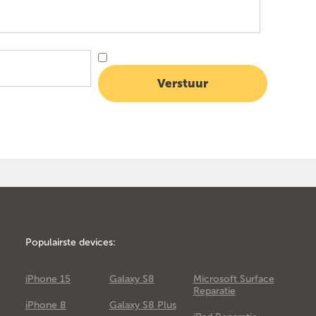
Populairste devices:
iPhone 15
Galaxy S8
Microsoft Surface
Reparatie
iPhone 8
Galaxy S8 Plus