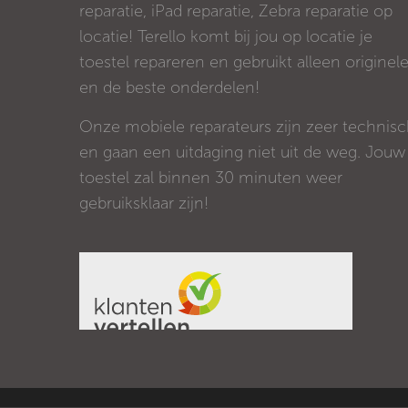
reparatie, iPad reparatie, Zebra reparatie op
locatie! Terello komt bij jou op locatie je
toestel repareren en gebruikt alleen originel
en de beste onderdelen!
Onze mobiele reparateurs zijn zeer technis
en gaan een uitdaging niet uit de weg. Jouw
toestel zal binnen 30 minuten weer
gebruiksklaar zijn!