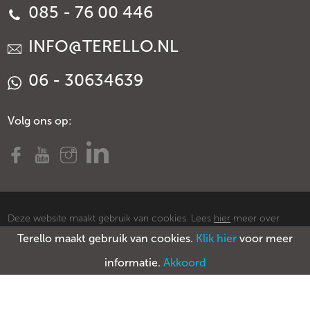
085 - 76 00 446
INFO@TERELLO.NL
06 - 30634639
Volg ons op:
Deze website maakt gebruik van cookies. Lees
hier
meer over
Terello maakt gebruik van cookies.
Klik hier
voor meer
cookies.
© Copyright Terello
Voorwaarden
Privacy policy
Sitemap
informatie.
Akkoord