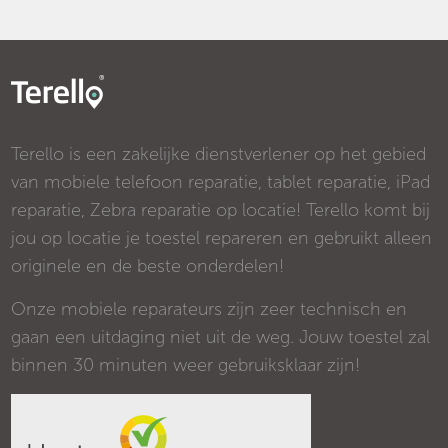
Terello is een zakelijke dienstverlener op het gebied
van mobiele telefoon reparatie, tablet reparatie, iPad
reparatie, Zebra reparatie op locatie! Terello komt bij
jou op locatie je toestel repareren en gebruikt alleen
originele en de beste onderdelen!
Onze mobiele reparateurs zijn zeer technisch en
gaan een uitdaging niet uit de weg. Jouw toestel zal
binnen 30 minuten weer gebruiksklaar zijn!