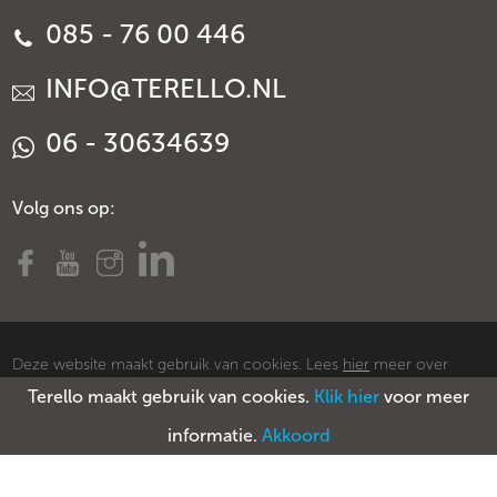
085 - 76 00 446
INFO@TERELLO.NL
06 - 30634639
Volg ons op:
Deze website maakt gebruik van cookies. Lees
hier
meer over
Terello maakt gebruik van cookies.
Klik hier
voor meer
cookies.
© Copyright Terello
Voorwaarden
Privacy policy
Sitemap
informatie.
Akkoord