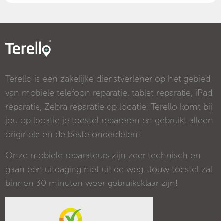
Terello is een zakelijke dienstverlener op het gebied
van mobiele telefoon reparatie, tablet reparatie, iPad
reparatie, Zebra reparatie op locatie! Terello komt bij
jou op locatie je toestel repareren en gebruikt alleen
originele en de beste onderdelen!
Onze mobiele reparateurs zijn zeer technisch en
gaan een uitdaging niet uit de weg. Jouw toestel zal
binnen 30 minuten weer gebruiksklaar zijn!