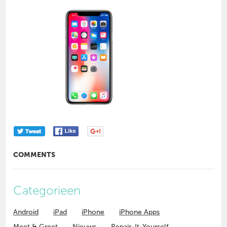
COMMENTS
Categorieen
Android
iPad
iPhone
iPhone Apps
Meet & Greet
Nieuws
Repair-It-Yourself