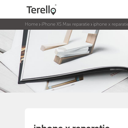
Home
iPhone XS Max reparatie
iphone x reparati