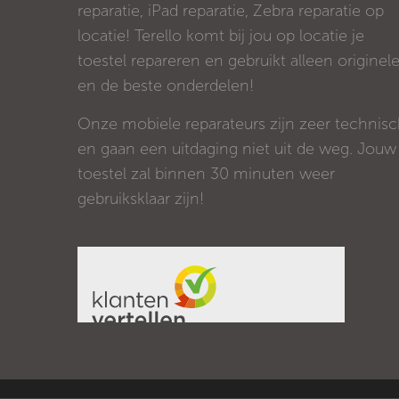
reparatie, iPad reparatie, Zebra reparatie op
locatie! Terello komt bij jou op locatie je
toestel repareren en gebruikt alleen originel
en de beste onderdelen!
Onze mobiele reparateurs zijn zeer technis
en gaan een uitdaging niet uit de weg. Jouw
toestel zal binnen 30 minuten weer
gebruiksklaar zijn!