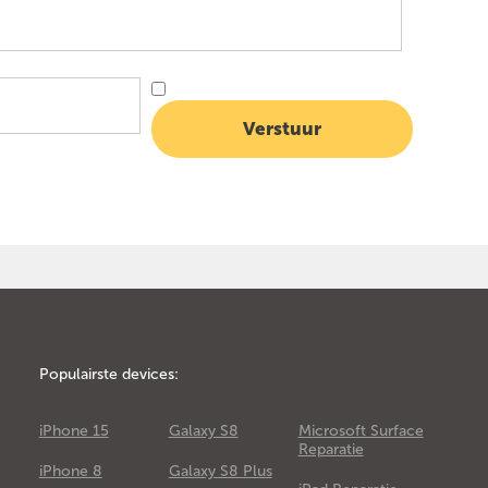
Populairste devices:
iPhone 15
Galaxy S8
Microsoft Surface
Reparatie
iPhone 8
Galaxy S8 Plus