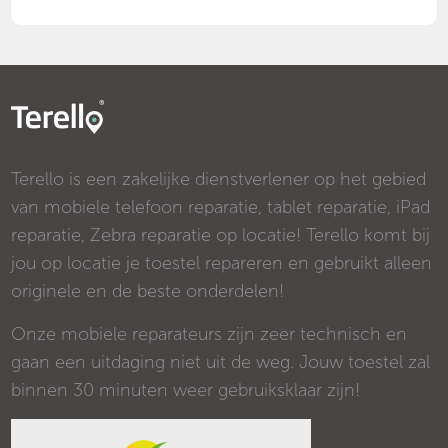
Terello is een zakelijke dienstverlener op het gebied
van mobiele telefoon reparatie, tablet reparatie, iPad
reparatie, Zebra reparatie op locatie! Terello komt bij
jou op locatie je toestel repareren en gebruikt alleen
originele en de beste onderdelen!
Onze mobiele reparateurs zijn zeer technisch en
gaan een uitdaging niet uit de weg. Jouw toestel zal
binnen 30 minuten weer gebruiksklaar zijn!