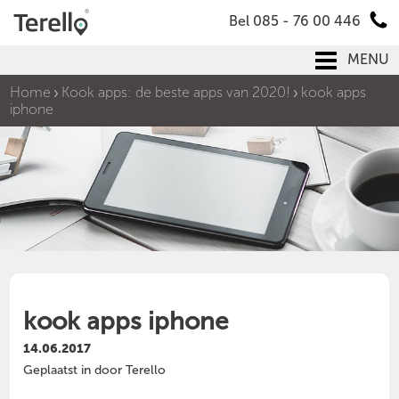
Bel 085 - 76 00 446
MENU
Home
Kook apps: de beste apps van 2020!
kook apps
iphone
kook apps iphone
14.06.2017
Geplaatst in door Terello