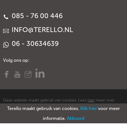
085 - 76 00 446
INFO@TERELLO.NL
06 - 30634639
Volg ons op:
Deze website maakt gebruik van cookies. Lees
hier
meer over
Terello maakt gebruik van cookies.
Klik hier
voor meer
cookies.
© Copyright Terello
Voorwaarden
Privacy policy
Sitemap
informatie.
Akkoord