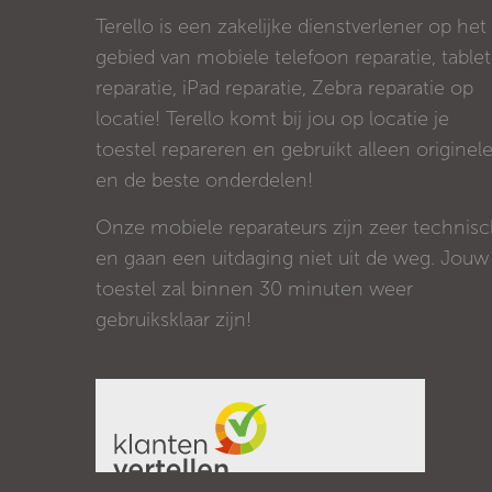
Terello is een zakelijke dienstverlener op het
gebied van mobiele telefoon reparatie, tablet
reparatie, iPad reparatie, Zebra reparatie op
locatie! Terello komt bij jou op locatie je
toestel repareren en gebruikt alleen originel
en de beste onderdelen!
Onze mobiele reparateurs zijn zeer technis
en gaan een uitdaging niet uit de weg. Jouw
toestel zal binnen 30 minuten weer
gebruiksklaar zijn!