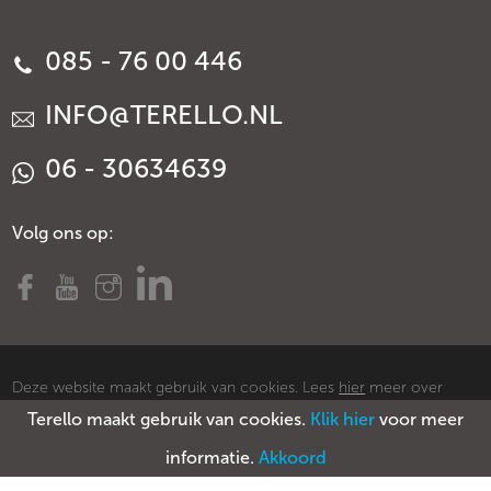
085 - 76 00 446
INFO@TERELLO.NL
06 - 30634639
Volg ons op:
Deze website maakt gebruik van cookies. Lees
hier
meer over
Terello maakt gebruik van cookies.
Klik hier
voor meer
cookies.
© Copyright Terello
Voorwaarden
Privacy policy
Sitemap
informatie.
Akkoord