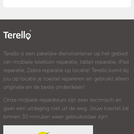
Terello is een zakelijke dienstverlener op het gebied
van mobiele telefoon reparatie, tablet reparatie, iPad
reparatie, Zebra reparatie op locatie! Terello komt bij
jou op locatie je toestel repareren en gebruikt alleen
originele en de beste onderdelen!
Onze mobiele reparateurs zijn zeer technisch en
gaan een uitdaging niet uit de weg. Jouw toestel zal
binnen 30 minuten weer gebruiksklaar zijn!