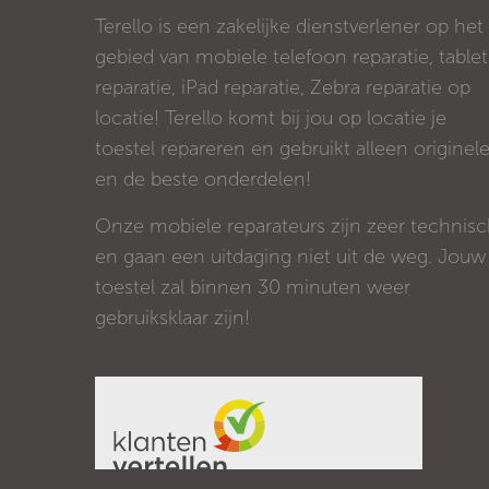
Terello is een zakelijke dienstverlener op het
gebied van mobiele telefoon reparatie, tablet
reparatie, iPad reparatie, Zebra reparatie op
locatie! Terello komt bij jou op locatie je
toestel repareren en gebruikt alleen originel
en de beste onderdelen!
Onze mobiele reparateurs zijn zeer technis
en gaan een uitdaging niet uit de weg. Jouw
toestel zal binnen 30 minuten weer
gebruiksklaar zijn!