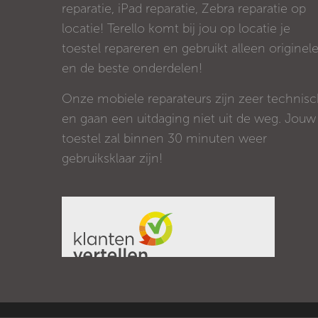
reparatie, iPad reparatie, Zebra reparatie op
locatie! Terello komt bij jou op locatie je
toestel repareren en gebruikt alleen originel
en de beste onderdelen!
Onze mobiele reparateurs zijn zeer technis
en gaan een uitdaging niet uit de weg. Jouw
toestel zal binnen 30 minuten weer
gebruiksklaar zijn!