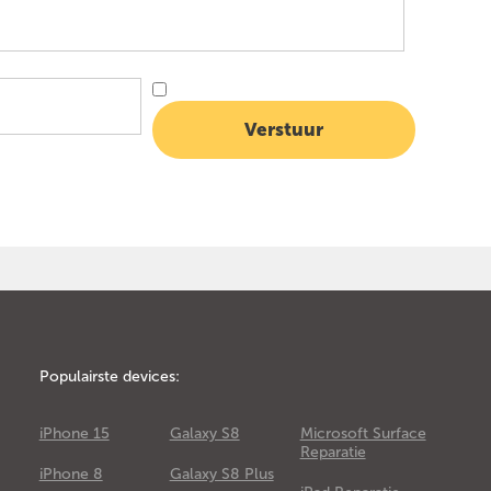
Populairste devices:
iPhone 15
Galaxy S8
Microsoft Surface
Reparatie
iPhone 8
Galaxy S8 Plus