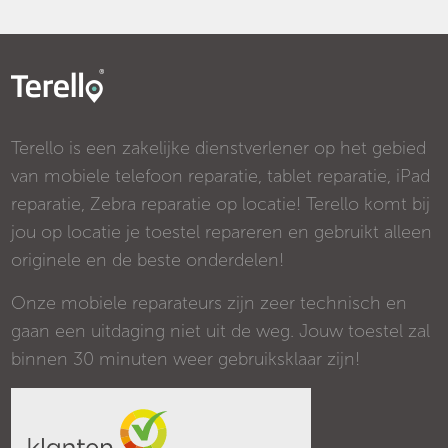
Terello is een zakelijke dienstverlener op het gebied
van mobiele telefoon reparatie, tablet reparatie, iPad
reparatie, Zebra reparatie op locatie! Terello komt bij
jou op locatie je toestel repareren en gebruikt alleen
originele en de beste onderdelen!
Onze mobiele reparateurs zijn zeer technisch en
gaan een uitdaging niet uit de weg. Jouw toestel zal
binnen 30 minuten weer gebruiksklaar zijn!