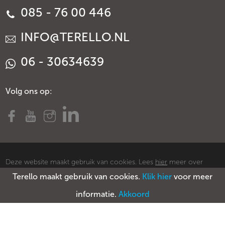
085 - 76 00 446
INFO@TERELLO.NL
06 - 30634639
Volg ons op:
Deze website maakt gebruik van cookies. Lees
hier
meer over
Terello maakt gebruik van cookies.
Klik hier
voor meer
cookies.
© Copyright Terello
Voorwaarden
Privacy policy
Sitemap
informatie.
Akkoord