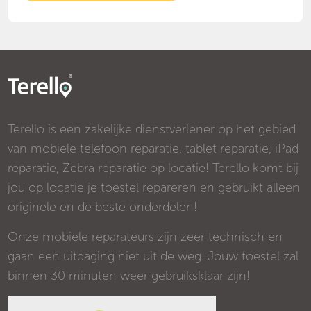
Terello is een zakelijke dienstverlener op het gebied
van mobiele telefoon reparatie, tablet reparatie, iPad
reparatie, Zebra reparatie op locatie! Terello komt bij
jou op locatie je toestel repareren en gebruikt alleen
originele en de beste onderdelen!
Onze mobiele reparateurs zijn zeer technisch en
gaan een uitdaging niet uit de weg. Jouw toestel zal
binnen 30 minuten weer gebruiksklaar zijn!