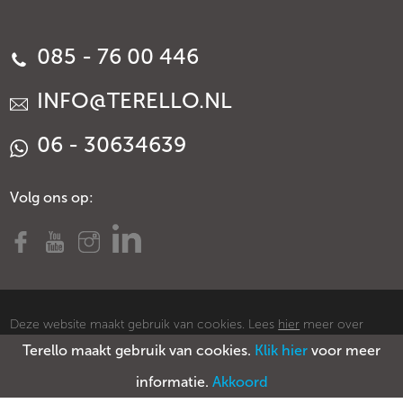
085 - 76 00 446
INFO@TERELLO.NL
06 - 30634639
Volg ons op:
Deze website maakt gebruik van cookies. Lees
hier
meer over
Terello maakt gebruik van cookies.
Klik hier
voor meer
cookies.
© Copyright Terello
Voorwaarden
Privacy policy
Sitemap
informatie.
Akkoord