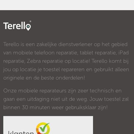
Terello is een zakelijke dienstverlener op het gebied
van mobiele telefoon reparatie, tablet reparatie, iPad
reparatie, Zebra reparatie op locatie! Terello komt bij
jou op locatie je toestel repareren en gebruikt alleen
originele en de beste onderdelen!
Onze mobiele reparateurs zijn zeer technisch en
gaan een uitdaging niet uit de weg. Jouw toestel zal
binnen 30 minuten weer gebruiksklaar zijn!