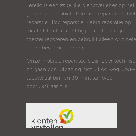
Terello is een zakelijke dienstverlener op het
gebied van mobiele telefoon reparatie, tablet
reparatie, iPad reparatie, Zebra reparatie op
locatie! Terello komt bij jou op locatie je
toestel repareren en gebruikt alleen originel
en de beste onderdelen!
Onze mobiele reparateurs zijn zeer technis
en gaan een uitdaging niet uit de weg. Jouw
toestel zal binnen 30 minuten weer
gebruiksklaar zijn!