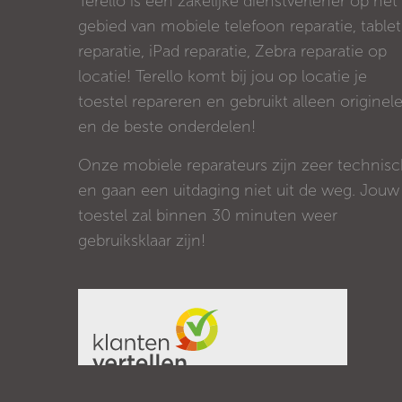
Terello is een zakelijke dienstverlener op het
gebied van mobiele telefoon reparatie, tablet
reparatie, iPad reparatie, Zebra reparatie op
locatie! Terello komt bij jou op locatie je
toestel repareren en gebruikt alleen originel
en de beste onderdelen!
Onze mobiele reparateurs zijn zeer technis
en gaan een uitdaging niet uit de weg. Jouw
toestel zal binnen 30 minuten weer
gebruiksklaar zijn!