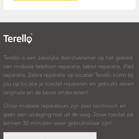
Terello is een zakelijke dienstverlener op het gebied
van mobiele telefoon reparatie, tablet reparatie, iPad
reparatie, Zebra reparatie op locatie! Terello komt bij
jou op locatie je toestel repareren en gebruikt alleen
originele en de beste onderdelen!
Onze mobiele reparateurs zijn zeer technisch en
gaan een uitdaging niet uit de weg. Jouw toestel zal
binnen 30 minuten weer gebruiksklaar zijn!