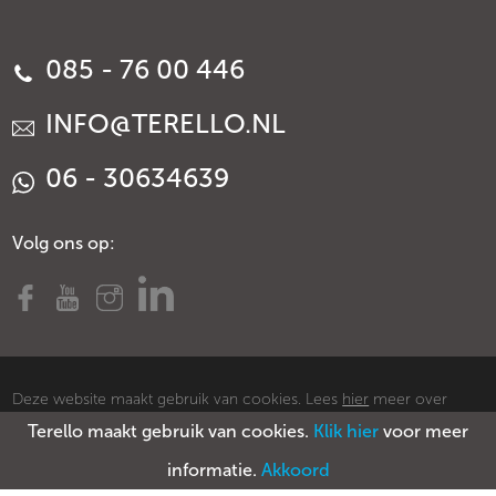
085 - 76 00 446
INFO@TERELLO.NL
06 - 30634639
Volg ons op:
Deze website maakt gebruik van cookies. Lees
hier
meer over
Terello maakt gebruik van cookies.
Klik hier
voor meer
cookies.
© Copyright Terello
Voorwaarden
Privacy policy
Sitemap
informatie.
Akkoord