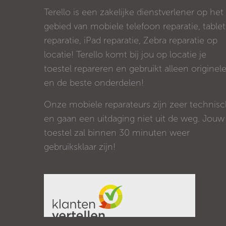
Terello is een zakelijke dienstverlener op het
gebied van mobiele telefoon reparatie, tablet
reparatie, iPad reparatie, Zebra reparatie op
locatie! Terello komt bij jou op locatie je
toestel repareren en gebruikt alleen originel
en de beste onderdelen!
Onze mobiele reparateurs zijn zeer technis
en gaan een uitdaging niet uit de weg. Jouw
toestel zal binnen 30 minuten weer
gebruiksklaar zijn!