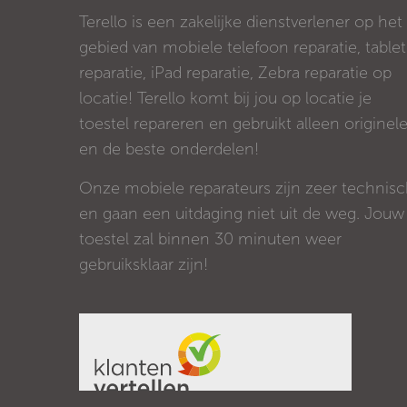
Terello is een zakelijke dienstverlener op het
gebied van mobiele telefoon reparatie, tablet
reparatie, iPad reparatie, Zebra reparatie op
locatie! Terello komt bij jou op locatie je
toestel repareren en gebruikt alleen originel
en de beste onderdelen!
Onze mobiele reparateurs zijn zeer technis
en gaan een uitdaging niet uit de weg. Jouw
toestel zal binnen 30 minuten weer
gebruiksklaar zijn!