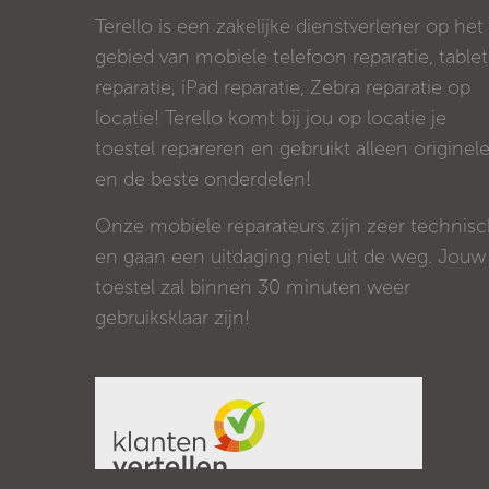
Terello is een zakelijke dienstverlener op het
gebied van mobiele telefoon reparatie, tablet
reparatie, iPad reparatie, Zebra reparatie op
locatie! Terello komt bij jou op locatie je
toestel repareren en gebruikt alleen originel
en de beste onderdelen!
Onze mobiele reparateurs zijn zeer technis
en gaan een uitdaging niet uit de weg. Jouw
toestel zal binnen 30 minuten weer
gebruiksklaar zijn!