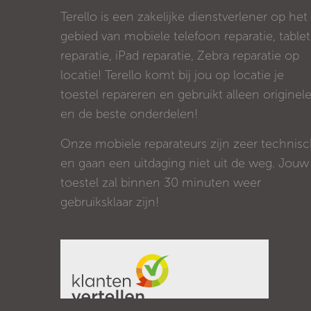
Terello is een zakelijke dienstverlener op het
gebied van mobiele telefoon reparatie, tablet
reparatie, iPad reparatie, Zebra reparatie op
locatie! Terello komt bij jou op locatie je
toestel repareren en gebruikt alleen originel
en de beste onderdelen!
Onze mobiele reparateurs zijn zeer technis
en gaan een uitdaging niet uit de weg. Jouw
toestel zal binnen 30 minuten weer
gebruiksklaar zijn!