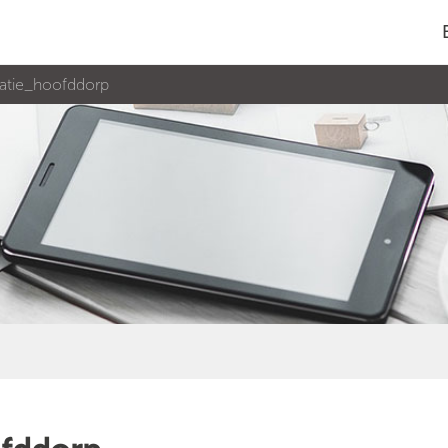
atie_hoofddorp