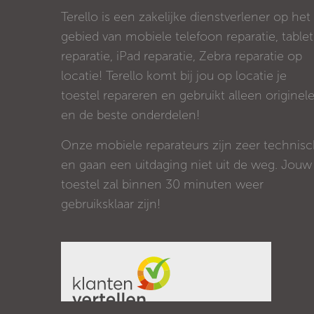
Terello is een zakelijke dienstverlener op het
gebied van mobiele telefoon reparatie, tablet
reparatie, iPad reparatie, Zebra reparatie op
locatie! Terello komt bij jou op locatie je
toestel repareren en gebruikt alleen originel
en de beste onderdelen!
Onze mobiele reparateurs zijn zeer technis
en gaan een uitdaging niet uit de weg. Jouw
toestel zal binnen 30 minuten weer
gebruiksklaar zijn!