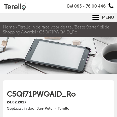
Bel 085 - 76 00 446
MENU
Home
Terello in de race voor de titel ‘Beste Starter’ bij de
Shopping Awards!
C5Qf71PWQAID_Ro
C5Qf71PWQAID_Ro
24.02.2017
Geplaatst in door Jan-Peter - Terello