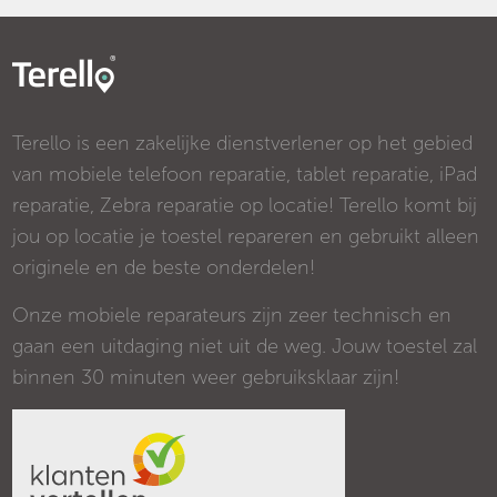
Terello is een zakelijke dienstverlener op het gebied
van mobiele telefoon reparatie, tablet reparatie, iPad
reparatie, Zebra reparatie op locatie! Terello komt bij
jou op locatie je toestel repareren en gebruikt alleen
originele en de beste onderdelen!
Onze mobiele reparateurs zijn zeer technisch en
gaan een uitdaging niet uit de weg. Jouw toestel zal
binnen 30 minuten weer gebruiksklaar zijn!