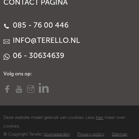
CONTACT PAGINA
085 - 76 00 446
INFO@TERELLO.NL
06 - 30634639
Volg ons op:
Deze website maakt gebruik van cookies. Lees
hier
meer over
cookies.
© Copyright Terello
Voorwaarden
Privacy policy
Sitemap