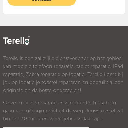
Terello is een zakelijke dienstverlener op het gebied
van mobiele telefoon reparatie, tablet reparatie, iPad
reparatie, Zebra reparatie op locatie! Terello komt bij
jou op locatie je toestel repareren en gebruikt alleen
originele en de beste onderdelen!
Onze mobiele reparateurs zijn zeer technisch en
gaan een uitdaging niet uit de weg. Jouw toestel zal
binnen 30 minuten weer gebruiksklaar zijn!