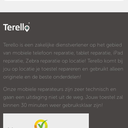
Terello is een zakelijke dienstverlener op het gebied
van mobiele telefoon reparatie, tablet reparatie, iPad
reparatie, Zebra reparatie op locatie! Terello komt bij
jou op locatie je toestel repareren en gebruikt alleen
originele en de beste onderdelen!
Onze mobiele reparateurs zijn zeer technisch en
gaan een uitdaging niet uit de weg. Jouw toestel zal
binnen 30 minuten weer gebruiksklaar zijn!