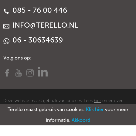
085 - 76 00 446
INFO@TERELLO.NL
06 - 30634639
Volg ons op:
Deze website maakt gebruik van cookies. Lees
hier
meer over
Terello maakt gebruik van cookies.
Klik hier
voor meer
cookies.
© Copyright Terello
Voorwaarden
Privacy policy
Sitemap
informatie.
Akkoord