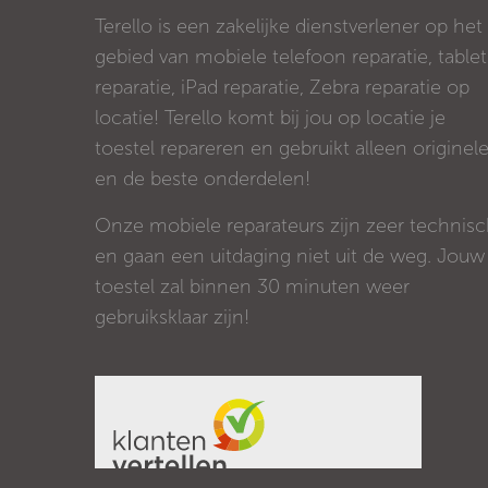
Terello is een zakelijke dienstverlener op het
gebied van mobiele telefoon reparatie, tablet
reparatie, iPad reparatie, Zebra reparatie op
locatie! Terello komt bij jou op locatie je
toestel repareren en gebruikt alleen originel
en de beste onderdelen!
Onze mobiele reparateurs zijn zeer technis
en gaan een uitdaging niet uit de weg. Jouw
toestel zal binnen 30 minuten weer
gebruiksklaar zijn!