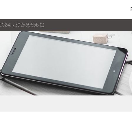
 2024!
392x696bb (1)